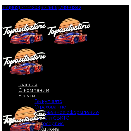
Skip
+7 (962) 711-1303
+7 (965) 799-0342
to
the
content
Главная
О компании
Услуги
Выкуп авто
Страхование
Таможенное оформление
ЭПТС и СБКТС
Автосервис
Авто с аукциона