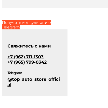
Получить консультацию
Telegram
Cвяжитесь с нами
+7 (962) 711-1303
+7 (965) 799-0342
Telegram
@top_auto_store_offici
al
Top Auto Store предоставляет возможность авиа доставки авт
автомобиль быстро, без лишних ожиданий и с гарантией без