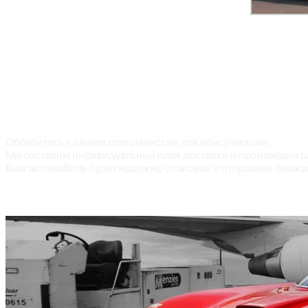
В отличие от морской или наземной доставки, авиация позво
эксклюзивных моделей, когда время – решающий фактор.
Все автомобили тщательно фиксируются и защищаются от лю
Мы организуем доставку автомобилей самолетом из США, Евр
Обратитесь к нашим специалистам для консультации.
Мы составим индивидуальный план доставки и произведем р
Ваш автомобиль будет надежно упакован и отправлен ближ