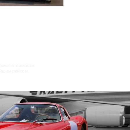
ляет привезти автомобиль за считанные дни. Это особенно акт
бых внешних воздействий во время перелета.
опы, Азии прямо к вам.
асчет стоимости.
айшим рейсом.