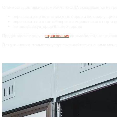
Стоимость доставки автомобиля из США складывается из трё
перевозка авто по штатам от площадки дилера/аукцион
перевозка авто в контейнере от американского порта д
автовоз/эвакуатор до Вашего города
Предоставляем услуги
страхования
автомобилей, что не явл
Для уточнения стоимости услуг связывайтесь с нашими мен