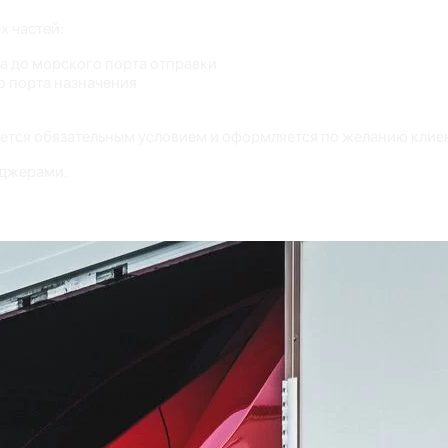
х частей:
а до морского порта отправки
о порта назначения
яется обязательным условием и оформляется по желанию клие
еджерами.