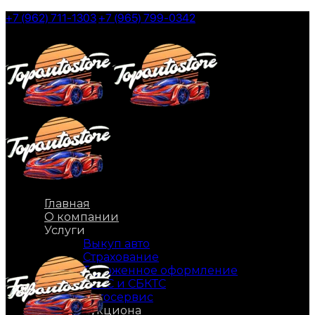
Skip
+7 (962) 711-1303
+7 (965) 799-0342
to
the
content
Главная
О компании
Услуги
Выкуп авто
Страхование
Таможенное оформление
ЭПТС и СБКТС
Автосервис
Авто с аукциона