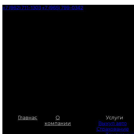
Skip
+7 (962) 711-1303
+7 (965) 799-0342
to
the
content
Главная
О
Услуги
компании
Выкуп авто
Страхование