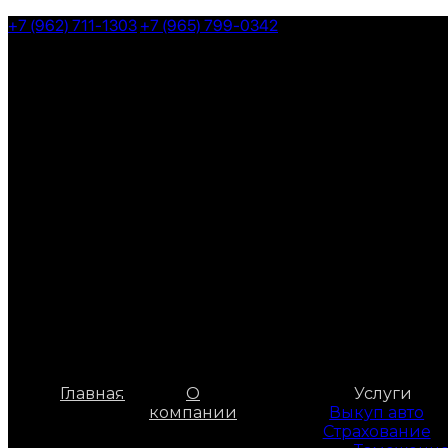
Skip
+7 (962) 711-1303
+7 (965) 799-0342
to
the
content
Главная
О
Услуги
компании
Выкуп авто
Страхование